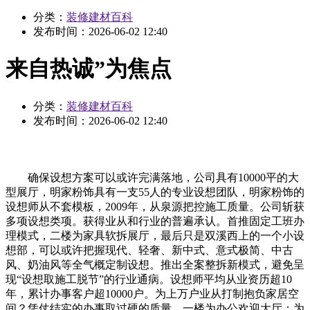
分类：
装修建材百科
发布时间：
2026-06-02 12:40
来自热诚”为焦点
分类：
装修建材百科
发布时间：
2026-06-02 12:40
确保设想方案可以或许完满落地，公司具有10000平的大
型展厅，明家粉饰具有一支55人的专业设想团队，明家粉饰的
设想师从不套模板，2009年，从泉源把控施工质量。公司斩获
多项设想类项。获得业从和行业的普遍承认。首推固定工班办
理模式，二楼为家具软拆展厅，最后只是双溪西上的一个小设
想部，可以或许把握现代、轻奢、新中式、意式极简、中古
风、奶油风等全气概定制设想。推出全案整拆新模式，避免呈
现“设想取施工脱节”的行业通病。设想师平均从业资历超10
年，累计办事客户超10000户。为上万户业从打制抱负家居空
间？凭仗结实的办事取过硬的质量，一楼为办公欢迎大厅；为