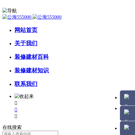
网站首页
关于我们
装修建材百科
装修建材知识
联系我们



在线搜索