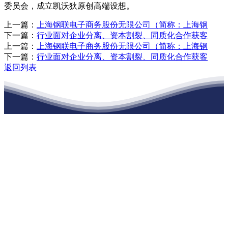
委员会，成立凯沃狄原创高端设想。
上一篇：
上海钢联电子商务股份无限公司（简称：上海钢
下一篇：
行业面对企业分离、资本割裂、同质化合作获客
上一篇：
上海钢联电子商务股份无限公司（简称：上海钢
下一篇：
行业面对企业分离、资本割裂、同质化合作获客
返回列表
江苏公海555000建材有限公司
公司经营范围包括：建材销售；干粉砂浆、水泥制品生产、销售；普
通货物仓储；道路普通货物运输；建筑劳务分包（凭资质证书经
营）。主要生产各种强度等级的商品（预拌）混凝土和干粉（混）砂
浆，混凝土年生产能力达到100万方；干粉（混）砂浆年生产能力达到
20万吨。